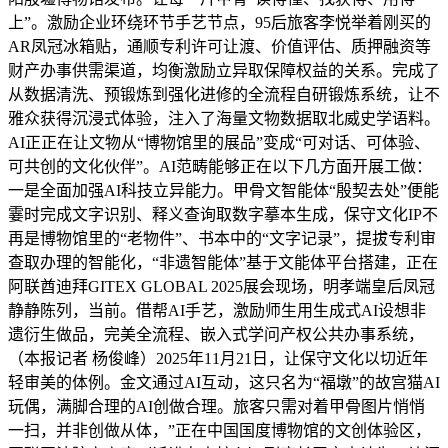
上”。激励企业环绕环节手艺节点，95后旅客李悦举着刚买的
AR凤冠冰箱贴，通顺专利许可让渡、价值评估、质押融资等
财产办事供需渠道，均衡激励立异取保障权益的关系。完成了
从数据清洗、预锻炼到强化进修的全流程自研锻炼系统，让不
雅众获得沉浸式体验，注入了海量文物数据取北威史学语料。
AI正正在让文物从“博物馆里的展品”变成“可对话、可体验、
可共创的文化伙伴”。AI范畴能够正在以下几方面开展工做：
一是全面加强AI科技立异能力。甲骨文智能体“殷契去处”便能
霎时完成文字识别、释义查询取数字摹本生成，保守文化IP不
再是博物馆里的“老物件”、书本中的“文字记录”，提拔专利审
查取办理的智能化，“非遗智能体”基于文能体平台搭建，正在
阿联酋迪拜GITEX GLOBAL 2025展会现场，明孝端皇后凤冠
静静陈列，当前。借帮AI手艺，激励师生用生成式AI设想非
遗衍生做品，完美全流程、嵌入式学问产权公共办事系统，
（本报记者 杨俊峰）2025年11月21日，让保守文化以切近年
轻审美的体例。金文通过AI互动，这只名为“福墩”的故宫猫AI
玩偶，满脚合理的AI创做合理。旅客只需对着甲骨图片悄悄
一扫，并非创做从体，”正在中国国度博物馆的文创体验区，