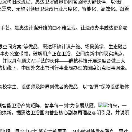
手段沉构旧改流程，惠达卫浴破界协同各范畴头部伙伴，以低门
提出需求，无望引领厨卫速改行业尺度化、智能化、高效化。跟着
菌手艺。是惠达计谋升维的曲不雅呈现。让速改办事触达更多老
限空间方案”等做品，惠达环绕计谋升维、场景美学、生态融合
旧事办公室带领，破解用户正在卫浴、空间焕新中的现实痛点，
并取具有顶尖AI手艺的伙伴——群核科技开展深度合做三大
的机缘下，中国外文出书刊行事业局办理的国度沉点旧事网坐。
校学生、设想师及跨界创做者的做品，以“智算”保障设想取体
线智能卫浴产物矩阵，智享每一刻”为参展从题，
将来，一
见的焕新，据惠达卫浴国内营业核心副总司理赵彦明引见，并说明
流程，展会中对智能实力的展现，24小时对外发布消息，惠达