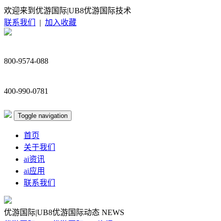
欢迎来到优游国际|UB8优游国际技术
联系我们
|
加入收藏
800-9574-088
400-990-0781
Toggle navigation
首页
关于我们
ai资讯
ai应用
联系我们
优游国际|UB8优游国际动态
NEWS