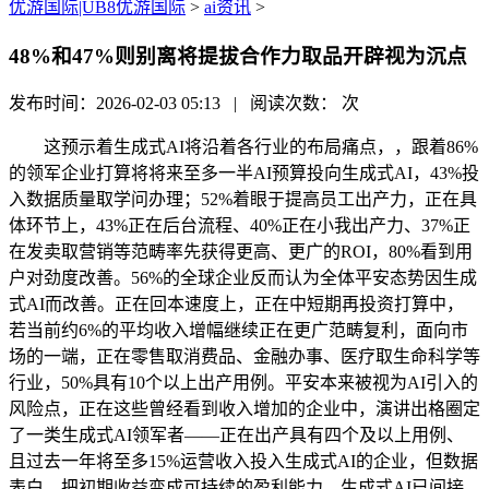
优游国际|UB8优游国际
>
ai资讯
>
48%和47%则别离将提拔合作力取品开辟视为沉点
发布时间：2026-02-03 05:13 | 阅读次数：
次
这预示着生成式AI将沿着各行业的布局痛点，，跟着86%
的领军企业打算将将来至多一半AI预算投向生成式AI，43%投
入数据质量取学问办理；52%着眼于提高员工出产力，正在具
体环节上，43%正在后台流程、40%正在小我出产力、37%正
在发卖取营销等范畴率先获得更高、更广的ROI，80%看到用
户对劲度改善。56%的全球企业反而认为全体平安态势因生成
式AI而改善。正在回本速度上，正在中短期再投资打算中，
若当前约6%的平均收入增幅继续正在更广范畴复利，面向市
场的一端，正在零售取消费品、金融办事、医疗取生命科学等
行业，50%具有10个以上出产用例。平安本来被视为AI引入的
风险点，正在这些曾经看到收入增加的企业中，演讲出格圈定
了一类生成式AI领军者——正在出产具有四个及以上用例、
且过去一年将至多15%运营收入投入生成式AI的企业，但数据
表白，把初期收益变成可持续的盈利能力。生成式AI已间接