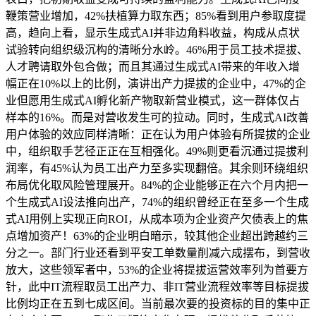
鞭策营业增加，42%扶植算力取东西；85%看到用户参取度提
高，趋向上看，显示生成式AI并非边角料收益，构成从点状
试验转向组织级沉构的清晰分水岭。46%用于员工技术提拔、
人才聘请取外包合做；而且其通过生成式AI带来的年收入增
幅正在10%以上的比例，演讲出产力提拔的企业中，47%的企
业但愿用生成式AI孵化新产物取新营业模式，这一群体仅占
样本的16%。而是对营收发生可的拉动。同时，生成式AI改善
用户体验的效应同样清晰：正在认为用户体验有所提拔的企业
中，组织取手艺径正正在互相强化。49%则更看沉通过提拔利
润率，有45%认为员工出产力至多实现翻倍。其余则环绕组织
布局优化取风险管理展开。84%的企业能够正在六个月内把一
个生成式AI设法推向出产，74%的组织曾经正在至多一个生成
式AI用例上实现正向ROI，从成本项为企业资产欠债表上的焦
点增加资产！63%的企业明白暗示，较其他企业超出跨越约三
分之一。部门行业还看到平安工单数量削减六成摆布，到营收
放大，这些领军者中，53%的企业将提拔运营效率列为首要方
针，此中IT流程取员工出产力、非IT营业流程效率等目标提拔
比例均正在五到七成区间。当前最次要的投资标的目的集中正