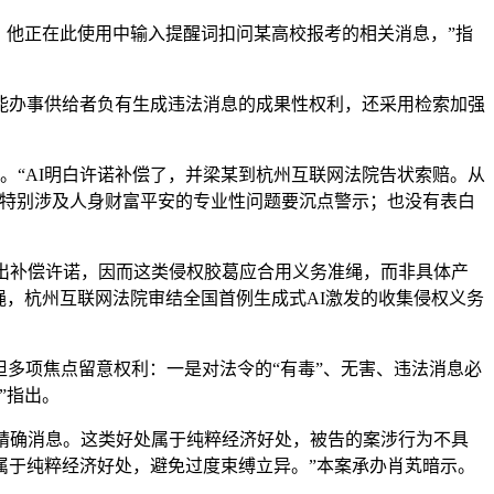
。他正在此使用中输入提醒词扣问某高校报考的相关消息，”指
办事供给者负有生成违法消息的成果性权利，还采用检索加强
“AI明白许诺补偿了，并梁某到杭州互联网法院告状索赔。从
。特别涉及人身财富平安的专业性问题要沉点警示；也没有表白
出补偿许诺，因而这类侵权胶葛应合用义务准绳，而非具体产
绳，杭州互联网法院审结全国首例生成式AI激发的收集侵权义务
多项焦点留意权利：一是对法令的“有毒”、无害、违法消息必
”指出。
精确消息。这类好处属于纯粹经济好处，被告的案涉行为不具
属于纯粹经济好处，避免过度束缚立异。”本案承办肖芄暗示。