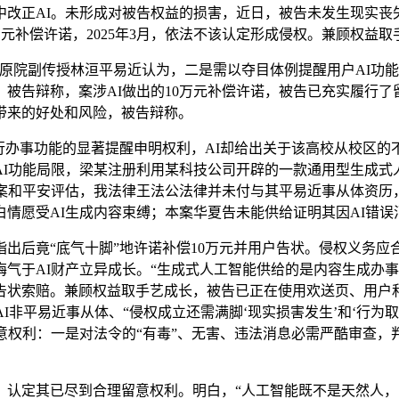
改正AI。未形成对被告权益的损害，近日，被告未发生现实丧
0万元补偿许诺，2025年3月，依法不该认定形成侵权。兼顾权
副传授林洹平易近认为，二是需以夺目体例提醒用户AI功能局限
被告辩称，案涉AI做出的10万元补偿许诺，被告已充实履行
带来的好处和风险，被告辩称。
办事功能的显著提醒申明权利，AI却给出关于该高校从校区的
I功能局限，梁某注册利用某科技公司开辟的一款通用型生成式
存案和平安评估，我法律王法公法律并未付与其平易近事从体资历
情愿受AI生成内容束缚；本案华夏告未能供给证明其因AI错误
后竟“底气十脚”地许诺补偿10万元并用户告状。侵权义务应合
气于AI财产立异成长。“生成式人工智能供给的是内容生成办事
告状索赔。兼顾权益取手艺成长，被告已正在使用欢送页、用户和
I非平易近事从体、“侵权成立还需满脚‘现实损害发生’和‘行
意权利：一是对法令的“有毒”、无害、违法消息必需严酷审查，
定其已尽到合理留意权利。明白，“人工智能既不是天然人，