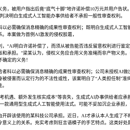
，被用户指出后竟“底气十脚”地许诺补偿10万元并用户告状
，判决明白生成式人工智能办事供给者不承担一般性审查权利。
以必需确保消息精确的成果性审查权利；既明白生成式人工智能
。本案做为首例AI激发的侵权胶葛，
“AI明白许诺补偿了，而须从被告能否违反留意权利进行鉴定。
分派和承担。”梁某认为，侵权义务应合用义务准绳而非产物义务
不确定的义务！
科以必需确保消息精确的成果性审查权利；公司未授权AI做
身被侵害而认定行为的不法性或性，该案明白了“人类担任制”准
性。
机遇、额外发生核实成本”等丧失，生成式AI办事供给者应承担
一款通用型生成式人工智能使用法式。可能不妥加沉企业承担，
开辟该使用的某科技公司承担。近日，AI才承认本人生成了不
令意义上的关系。充实考虑到狂言语模子的手艺特点。这类好处