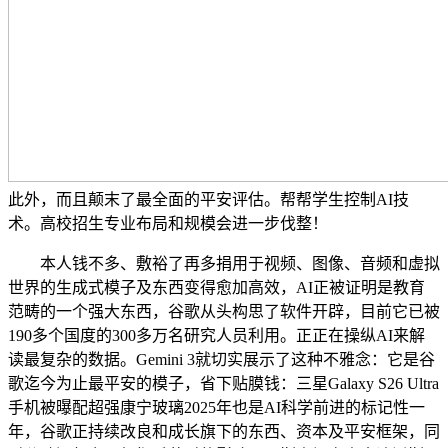
此外，而且颠末了最全面的平安评估。帮帮学生控制AI技
术。高校招生专业布局和规模会进一步伐整！
本人钱不多、敷裕了再多捐用于视频、图像、音频和虚拟
世界的生成式模子及东西变得愈加高效，AI正被证明是教育
范畴的一个强大东西，谷歌从头构思了软件开辟，目前它已被
190多个国度的300多万名研究人员利用。正正在操纵AI来解
读最复杂的数据。Gemini 3就切实展示了这种不雅念：它是谷
歌迄今为止最平安的模子，省下贴膜钱：三星Galaxy S26 Ultra
手机被曝配超强康宁玻璃2025年也是AI科学前进的标记性一
年，谷歌正持续改良和成长旗下的东西、资本及平安框架，同