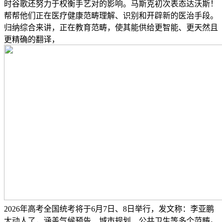
时谷歌还努力于权衡手艺对的影响。马斯克初次表态达沃斯！
帮帮他们正在医疗健康范畴理解、识别和开辟新的医治手段。
归纳综合来讲，正在教育范畴，使其能供给更智能、更天然且
更精确的翻译，
2026年高考全国统考将于6月7日、8日举行，发文称：李亚鹏
太动人了，涵盖气候预告、城市规划、公共卫生等多个范畴。