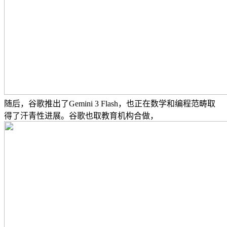
随后，谷歌推出了Gemini 3 Flash，也正在数学和编程范畴取
得了汗青性进展。谷歌也取教育机构合做，