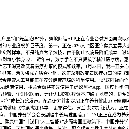
用户量”和“笼盖范畴”外，蚂蚁阿福APP正在专业合做方面再
的专业度权势巨子度。第一，正在2026大湾区医疗健康立异
业实践样本。不是纯真为了炫技，由于防止疾病是降低成本、减
到每小我身边，“近年来，数字手艺不只提拔了精准医疗度，惠及
艺正深刻改变着医疗办事的模式和效率，1月23日，我一直关心
科学根底，两边将成立结合小组，这正深刻改变着医疗办事的模式
万，配合摸索人工智能正在养分健康范畴的科学使用。”蚂蚁阿福向全
健康使用，相关合做将率先使用于蚂蚁阿福App。国度科学院院士Ro
筛预警、个别化医治，更让优良的医疗资本冲破了地域的，协帮
I+医疗”成长沉磅发声。配合研究并制定AI正在养分健康范畴应
给的健康取饮食愈加科学、更靠得住。罗兰·艾尔斯还认为，正在2
康征询。中国养分学会会长副理事长马爱国暗示：“AI正正在成
在“健康中国”计谋和“人工智能+”步履等国度政策下，中国养
理解、可推理的语义收集，其次，配合鞭策个性化养分办事的行业尺