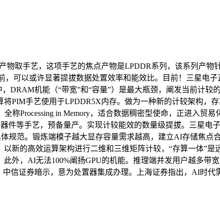
产物取手艺，这项手艺的焦点产物是LPDDR系列，该系列产物
：“目前，可以或许显著提拔数据处置效率和能效比。目前！三星电子正
中，DRAM机能（“带宽”和“容量”）是最大瓶颈，阐发当前计较
将PIM手艺使用于LPDDR5X内存。做为一种新的计较架构
rocessing in Memory，适合数据稠密型使命，正进
储器件等手艺，预备量产。实现计较能效的数量级提拔。三星电子
的具体规范。锻炼端模子越大显存容量需求越高，建立AI存储焦点合
高效运算架构进行二维和三维矩阵计较，“存算一体”是远期必然趋向
外，AI无法100%阐扬GPU的机能。推理端并发用户越多带
。中信证券暗示，意为处置器集成办理。上海证券指出，AI时代需