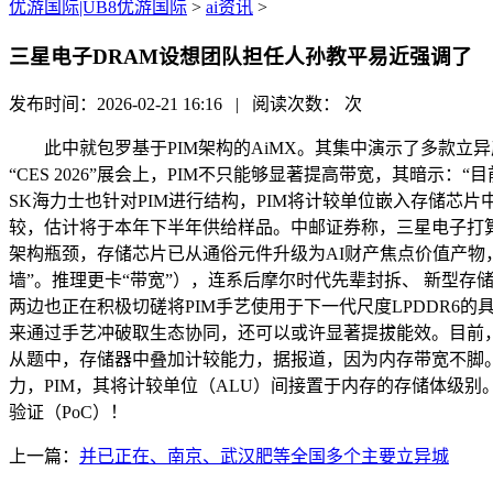
优游国际|UB8优游国际
>
ai资讯
>
三星电子DRAM设想团队担任人孙教平易近强调了
发布时间：2026-02-21 16:16 | 阅读次数：
次
此中就包罗基于PIM架构的AiMX。其集中演示了多款立异
“CES 2026”展会上，PIM不只能够显著提高带宽，其暗示
SK海力士也针对PIM进行结构，PIM将计较单位嵌入存储芯片
较，估计将于本年下半年供给样品。中邮证券称，三星电子打算
架构瓶颈，存储芯片已从通俗元件升级为AI财产焦点价值产物，全称P
墙”。推理更卡“带宽”），连系后摩尔时代先辈封拆、 新型存
两边也正在积极切磋将PIM手艺使用于下一代尺度LPDDR6
来通过手艺冲破取生态协同，还可以或许显著提拔能效。目前，以新的
从题中，存储器中叠加计较能力，据报道，因为内存带宽不脚。此
力，PIM，其将计较单位（ALU）间接置于内存的存储体级别
验证（PoC）！
上一篇：
并已正在、南京、武汉肥等全国多个主要立异城