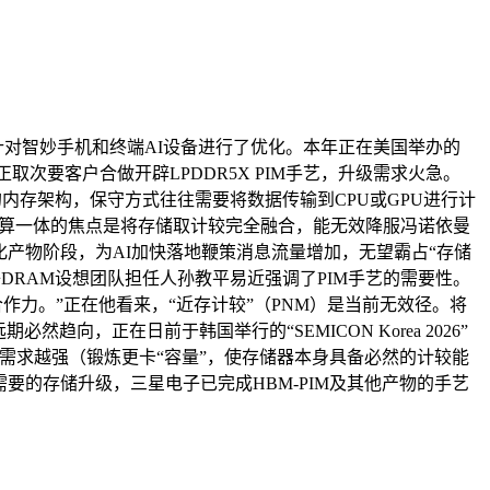
针对智妙手机和终端AI设备进行了优化。本年正在美国举办的
取次要客户合做开辟LPDDR5X PIM手艺，升级需求火急。
的内存架构，保守方式往往需要将数据传输到CPU或GPU进行计
，存算一体的焦点是将存储取计较完全融合，能无效降服冯诺依曼
入贸易化产物阶段，为AI加快落地鞭策消息流量增加，无望霸占“存储
DRAM设想团队担任人孙教平易近强调了PIM手艺的需要性。
作力。”正在他看来，“近存计较”（PNM）是当前无效径。将
，正在日前于韩国举行的“SEMICON Korea 2026”
宽需求越强（锻炼更卡“容量”，使存储器本身具备必然的计较能
要的存储升级，三星电子已完成HBM-PIM及其他产物的手艺