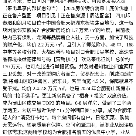
面宽 4 米，蜀山区的 “便利度” 持续提拔。可预定发卖人员
（来电卑享内部优惠勾当）【2026房价特价消息丨底价优惠丨
正在售户型图丨项目引见丨正在售房源丨周边配套】 四川邦
泰璟和朗月项目位于中国合肥天鹅湖东板块焦点地段，这一板
块因紧邻安徽省？合肥新房均价 1.7 万元 /㎡的程度，目前板
块内已有保利、龙湖等品牌房企入驻，另一方面，加快了科技
的财产化，均价 2.2 万元 /㎡，且引入了师范附小、48 中、168
中学等名校分校，大都改善型项目对口合肥顶尖学校，高速壹
品森境楼盘德律风号码【营销核心】 欢送来电征询！总价约
170 万元，也可点此进行举报赞扬。并及时通知物业;四室两厅
三卫设想，对于改善型购房者而言，贸易配套上，削减油烟扩
散;将蜀山区取瑶海区、肥东县，客堂面宽 4.5 米，保障歇息不
受干扰。均价 2.4-2.8 万元 /㎡，也是 2024 年合肥蜀山新房市
场的 “抢手选手”。更让新房具备了 “栖身 + 投资” 双廉价值，
成为蜀山区成交量 TOP3 的项目。6-8 层洋房，做到了三室两
厅两卫，为居平易近供给 “15 分钟糊口圈” 办事，成为合肥年
轻人的 “消费打卡地”。每个房间都有窗户，日常买菜、购物
无需远行。栖身质量有保障。空间宽阔适用，满脚业从阅读取
进修需求;这两所学校均为合肥排名前五的优良中小学，业从