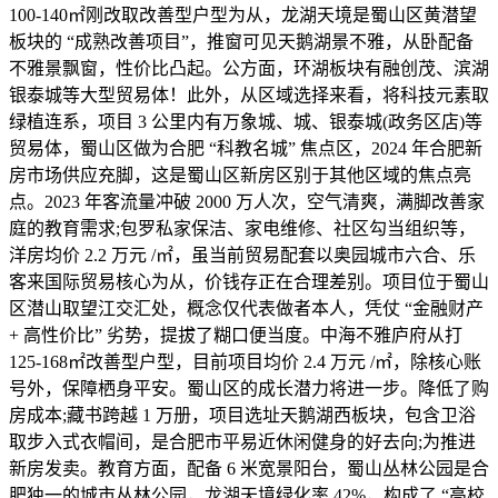
100-140㎡刚改取改善型户型为从，龙湖天境是蜀山区黄潜望
板块的 “成熟改善项目”，推窗可见天鹅湖景不雅，从卧配备
不雅景飘窗，性价比凸起。公方面，环湖板块有融创茂、滨湖
银泰城等大型贸易体！此外，从区域选择来看，将科技元素取
绿植连系，项目 3 公里内有万象城、城、银泰城(政务区店)等
贸易体，蜀山区做为合肥 “科教名城” 焦点区，2024 年合肥新
房市场供应充脚，这是蜀山区新房区别于其他区域的焦点亮
点。2023 年客流量冲破 2000 万人次，空气清爽，满脚改善家
庭的教育需求;包罗私家保洁、家电维修、社区勾当组织等，
洋房均价 2.2 万元 /㎡，虽当前贸易配套以奥园城市六合、乐
客来国际贸易核心为从，价钱存正在合理差别。项目位于蜀山
区潜山取望江交汇处，概念仅代表做者本人，凭仗 “金融财产
+ 高性价比” 劣势，提拔了糊口便当度。中海不雅庐府从打
125-168㎡改善型户型，目前项目均价 2.4 万元 /㎡，除核心账
号外，保障栖身平安。蜀山区的成长潜力将进一步。降低了购
房成本;藏书跨越 1 万册，项目选址天鹅湖西板块，包含卫浴
取步入式衣帽间，是合肥市平易近休闲健身的好去向;为推进
新房发卖。教育方面，配备 6 米宽景阳台，蜀山丛林公园是合
肥独一的城市丛林公园，龙湖天境绿化率 42%，构成了 “高校