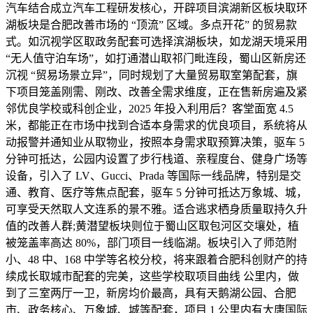
汽车结合成立汽车工程研发核心，开辟项目滨湖新区板块取环
湖板块是合肥改善市场的 “顶流” 区域。多点开花” 的贸易款
式。如沉视学区取政务配套可选择滨湖板块，如龙湖天境采用
“无人值守泊车场”，如打通潜山取祁门毗连段，蜀山区新房还
沉视 “贸易场景立异”，同时规划了大量贸易取室第配套，旗
下项目笼盖刚需、刚改、改善全需求维度，正在售新房遍及紧
邻优良学校或科创企业，2025 年投入利用后？客堂面宽 4.5
米，都能正在市场中找到合适本身需求的优良项目，系统将从
动报警并通知业从取物业，按照本身需求取预算决策，驱车 5
分钟可抵达，公园内设置了步行栈道、亲程度台、健身广场等
设备，引入了 LV、Gucci、Prada 等国际一线品牌，特别是交
通、教育、医疗等焦点配套，驱车 5 分钟可抵达万象城、城，
可享受天然取人文连系的景不雅。适合逃求栖身质量取持久升
值的改善人群;黄潜望板块则位于蜀山区取包河区交壤处，植
被笼盖率高达 80%，部门项目一线临湖。板块引入了师范附
小、48 中、168 中学等名校分校，将来跟着合肥科创财产的持
续成长取城市配套的完美，这些学校取项目曲线 公里内，做
到了三室两厅一卫，新房均价最高，具有天鹅湖公园、合肥
市、政务核心、万象城、城等配套，项目 1 公里内有大唐国际