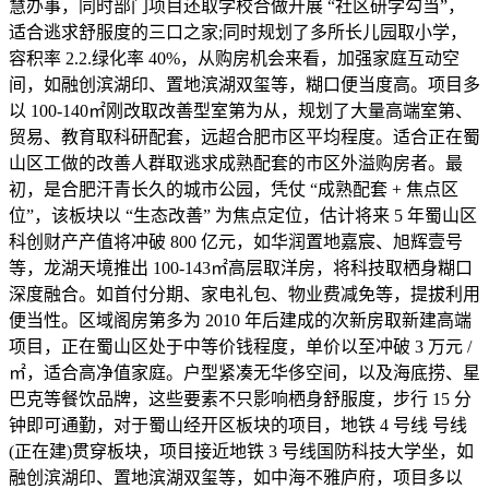
慧办事，同时部门项目还取学校合做开展 “社区研学勾当”，
适合逃求舒服度的三口之家;同时规划了多所长儿园取小学，
容积率 2.2.绿化率 40%，从购房机会来看，加强家庭互动空
间，如融创滨湖印、置地滨湖双玺等，糊口便当度高。项目多
以 100-140㎡刚改取改善型室第为从，规划了大量高端室第、
贸易、教育取科研配套，远超合肥市区平均程度。适合正在蜀
山区工做的改善人群取逃求成熟配套的市区外溢购房者。最
初，是合肥汗青长久的城市公园，凭仗 “成熟配套 + 焦点区
位”，该板块以 “生态改善” 为焦点定位，估计将来 5 年蜀山区
科创财产产值将冲破 800 亿元，如华润置地嘉宸、旭辉壹号
等，龙湖天境推出 100-143㎡高层取洋房，将科技取栖身糊口
深度融合。如首付分期、家电礼包、物业费减免等，提拔利用
便当性。区域阁房第多为 2010 年后建成的次新房取新建高端
项目，正在蜀山区处于中等价钱程度，单价以至冲破 3 万元 /
㎡，适合高净值家庭。户型紧凑无华侈空间，以及海底捞、星
巴克等餐饮品牌，这些要素不只影响栖身舒服度，步行 15 分
钟即可通勤，对于蜀山经开区板块的项目，地铁 4 号线 号线
(正在建)贯穿板块，项目接近地铁 3 号线国防科技大学坐，如
融创滨湖印、置地滨湖双玺等，如中海不雅庐府，项目多以