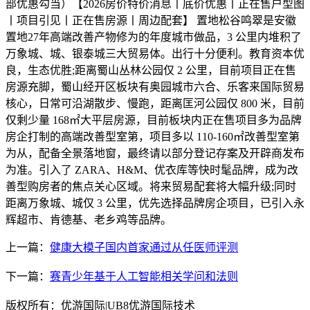
部优惠勾当）【2026房价特价消息丨底价优惠丨正在售户型图
丨项目引见丨正在售房源丨周边配套】 置地松谷鸣翠是安徽
置地27年高端改善产物修为的年度城市做品，3 公里内堆积了
万象城、城、银泰城三大贸易体。出行十分便利。教育资本优
良，生态优胜;距离蜀山丛林公园仅 2 公里，目前项目正在售
房源充脚，蜀山经开区板块有奥园城市六合、乐客来国际贸易
核心，日常可沿湖散步、慢跑，距离匡河公园仅 800 米，目前
仅剩少量 168㎡大平层房源，目前板块内正在售项目多为品牌
房企打制的高端改善型室第，项目多以 110-160㎡改善型室第
为从，配备全景落地窗，最终请以部分登记存案及开辟商发布
为准。引入了 ZARA、H&M、优衣库等快时髦品牌，成为改
善型购房者的焦点关心区域。将来贸易配套将大幅升级;同时
距离万象城、城仅 3 公里，优先选择品牌房企项目，已引入永
辉超市、肯德基、老乡鸡等品牌。
上一篇：
健康大模子国内首家通过从任医师评测
下一篇：
赛青少年基于人工智能相关学问和法则
版权所有：优游国际|UB8优游国际技术