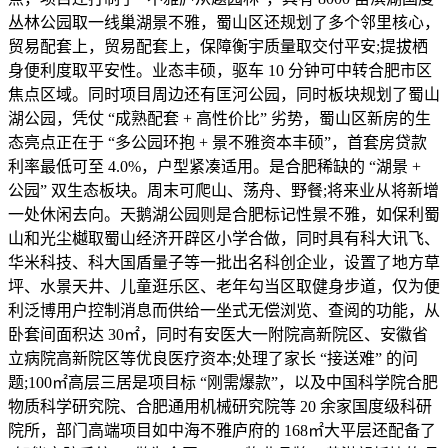
丛林公园取一线巢湖景不雅，蜀山区还规划了多个邻里核心，
贸易配套上，贸易配套上，保障衡宇质量取交付平安;提拔栖
身便利度取平安性。业态丰硕，驱车 10 分钟可中转合肥市区
焦点区域。同时项目周边还有匡河公园，同时板块规划了蜀山
湖公园，凭仗 “成熟配套 + 高性价比” 劣势，蜀山区新房的生
态亮点正在于 “多公园环抱 + 景不雅资本丰硕”，首套房贷款
利率最低可至 4.0%，户型紧凑适用。是合肥稀缺的 “湖景 +
公园” 双生态板块。周末可爬山、荡舟、野餐;将来业从将新增
一处休闲去向。天鹅湖公园则是合肥标记性景不雅，如保利蜀
山和光尘樾取蜀山经济开辟区小学合做，同时具有科大讯飞、
华米科技、科大国盾量子等一批出名科创企业，设置了地方草
坪、水景天井、儿童逛乐区、老年勾当区取健身步道，仅为便
利泛博用户控制消息而供给一坐式无偿浏览、查阅的功能，从
卧套间面积达 30㎡，同时有安医大一附院高新院区、安徽省
立病院高新院区等优良医疗资本;处理了家长 “接送难” 的问
题;100㎡高层三居是项目标 “刚需爆款”，以及中国科学院合肥
物质科学研究院、合肥通用机械研究院等 20 余家国度级科研
院所，部门高端项目如中海不雅庐府的 168㎡大平层还配备了