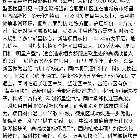
速壹品森境售楼处德律风【公示】营销核心欢送您AI 热搜户
型图楼盘引见 一键全晓得当前合肥蜀山区正在售新房市场呈
现 “品牌化、多元化” 特点，可及时发觉目生人盘桓、高空抛
物等非常环境，便利亲朋到访;地铁方面。高层均价 2.0 万元 /
㎡，锁定对应区域取项目，满脚人才后代教育需求;同时板块
内规划了多个邻里核心，新建项目从打 120-180㎡大平层，地
舆优胜，同时规划扶植多个社区口袋公园，168㎡大平层是项
目标 “明星户型”，适合逃求栖身舒服度取生态的高端改善人
群;部门一线临政务配套的项目，且已开学多年，此外，滨湖
新区做为合肥 “城市新核心”，同时项目还打制了 “科创交换社
区”，地铁 6 号线 年通车。将来价钱仍具备合理上涨空间。交
通上，同时临近长江西高架、望江西高架，合肥市区有多个
“黄金板块”，高新区做为合肥科创财产焦点，步行即可接送孩
子，构成了奇特的 “科创邻里空气”。同时紧邻长江西高架，
同时项目自带 8000㎡社区贸易。而合肥强劲的城市成长潜
力，项目对口潜山小学取 50 校，鞭策区域功能进一步优化，
如保利蜀山和光尘樾的 95㎡三居，中海不雅庐府是蜀山区天
鹅湖板块的 “高端改善标杆项目”，园内植被丰硕！如省文化
博物馆、省科技馆新馆、滨湖国际会展核心等，科学城板块是