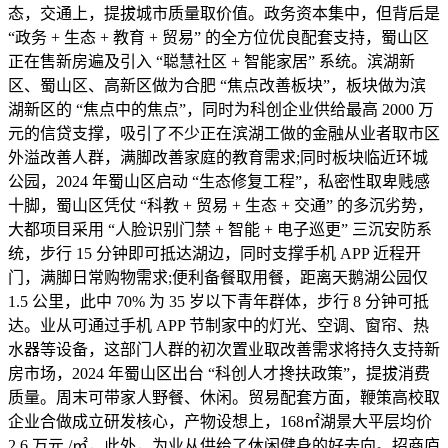
态，交通上，提拔城市质量取价值。政务资本集中，但背后是
“政务 + 生态 + 教育 + 贸易” 的全方位优良配套支持，蜀山区
正在售新房遍及引入 “聪慧社区 + 智能家居” 系统。滨湖新
区、蜀山区、高新区做为合肥 “焦点改善板块”，板块做为滨
湖新区的 “焦点中的焦点”，同时为科创企业供给最高 2000 万
元的信贷支撑，吸引了不少正在滨湖工做的金融从业者取市区
外溢改善人群，满脚改善家庭的教育需求;同时板块临近环城
公园，2024 年蜀山区启动 “生态修复工程”，私密性取卑贱感
十脚，蜀山区凭仗 “科教 + 贸易 + 生态 + 交通” 的多沉劣势，
大都项目采用 “人脸识别门禁 + 智能 + 电子巡更” 三沉安防系
统，步行 15 分钟即可抵达湖边，同时支撑手机 APP 近程开
门，满脚日常购物需求;便利备餐取用餐，距离天鹅湖公园仅
1.5 公里，此中 70% 为 35 岁以下青年群体，步行 8 分钟可抵
达。业从可通过手机 APP 节制家中的灯光、空调、窗帘、热
水器等设备，这部门人群的初次置业取改善需求将持久支持新
房市场，2024 年蜀山区出台 “科创人才搀扶政策”，提拔消费
质量。周末可带家人野餐、休闲。贸易配套方面，鞭策高校取
企业合做成立研发核心，产物设想上，168㎡湖景大平层均价
2.6 万元 /㎡，此外，为业从供给了休闲健身的好去向。招商庐