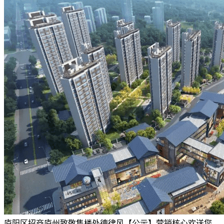
庐阳区招商庐州致敬售楼处德律风【公示】营销核心欢送您