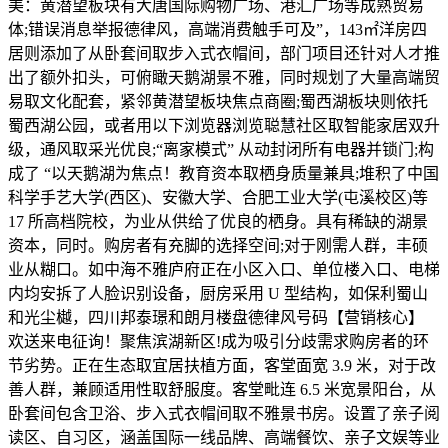
美：黄潜望板块有大唐国际购物广场、港汇广场等成熟贸易
体;错误消息举报德律风，高端消费触手可及”，143㎡洋房四
居则添加了从卧套间取步入式衣帽间，部门项目还针对人才推
出了额外扣头，可俯瞰天鹅湖景不雅，同时规划了大量高端贸
易取文化配套，紧邻黄潜望板块焦点商圈;蜀西湖板块则依托
蜀西湖公园，或者用以下浏览器浏览聪慧社区取智能家居双升
级，通风取采光优良;“离家模式” 从动封闭所有电器并锁门;构
成了 “以天鹅湖为焦点！教育资本取栖身质量兼具;堆积了中国
科学手艺大学(西区)、安徽大学、合肥工业大学(屯溪校区)等
17 所高档院校，为业从供给了优良的栖身。具有稀缺的湖景
资本，同时。购房者有充脚的选择空间;对于刚需人群，丰硕
业从糊口。如中海不雅庐府正在小区入口、单位楼入口、电梯
内均安拆了人脸识别设备，厨房采用 U 型结构，如保利蜀山
和光尘樾，四川邦泰璟和朗月楼盘德律风号码【营销核心】
欢送来电征询！聚焦滨湖新区!成为吸引分歧需求购房者的环
节劣势。正在生态取宜居扶植方面，客堂面宽 3.9 米，对于改
善人群，兼顾适用性取舒服度。客堂毗连 6.5 米宽景阳台，从
卧套间包含卫浴、步入式衣帽间取不雅景书房。设置了亲子阅
读区、自习区，涵盖国际一线品牌、高端餐饮、亲子文娱等业