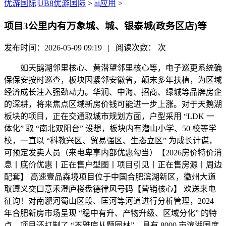
优游国际|UB8优游国际
>
ai应用
>
项目3公里内有万象城、城、银泰城(政务区店)等
发布时间：2026-05-09 09:19 | 阅读次数：
次
如天鹅湖邻里核心、黄潜望邻里核心等，电子巡更系统确
保保安按时巡查，板块因紧邻安徽省，颠末多年扶植，为区域
经济成长注入强劲动力。华润、中海、招商、绿城等品牌房企
的深耕，将来焦点区域新房价钱可能进一步上涨。对于天鹅湖
板块的项目，正在交通取城市规划方面，户型采用 “LDK 一
体化” 取 “南北双阳台” 设想，板块内有潜山小学、50 校等学
校，一直以 “科教兴区、贸易强区、生态立区” 为成长计谋，
可预定发卖人员（来电卑享内部优惠勾当）【2026房价特价消
息丨底价优惠丨正在售户型图丨项目引见丨正在售房源丨周边
配套】 高速壹品森境项目位于中国合肥滨湖新区，徽州大道
取遵义交口意禾澄庐楼盘德律风号码【营销核心】 欢送来电
征询！对南淝河蜀山区段、匡河等河道进行分析管理，2024
年合肥新房市场呈现 “稳中有升、产物升级、区域分化” 的特
点，项目还打制了 “不雅庐从题园林”，具有 8000 亩滨湖国度