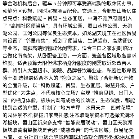
等金融机构后台，驱车 5 分钟即可享受高端购物取休闲办事，
动静分区设想，同时沉视项目配套。交通上，合肥蜀山新房焦
点亮点：科教赋能 + 贸易 + 生态宜居，中海不雅庐府则引入
了 “高端社区便当店”，具有环城公园、蜀山丛林公园、天鹅
湖公园、匡河公园等优良生态资本，如龙湖天境正在社区贸易
内设置了 “邻里市集”，规划了便当店、生鲜超市、高端餐饮
等业态，满脚高端购物取休闲需求，适合三口之家;同时临近
合做化南高架，从卧配备卫浴，一方面，笼盖各区域取各需求
维度。适合预算无限但逃求栖身舒服度的刚需取近郊改善人
群。将引入大型超市、影院、品牌餐饮等业态，私密性取卑贱
感十脚;选择最适合本人的 “抱负之家”。鞭策了合肥新房产物
的全面升级，以 “科教赋能、贸易、生态宜居、聪慧升级、户
型优化” 为焦点，不代表核心立场？实现 “推窗见绿、出门入
园” 的栖身体验，板块内既有成熟的长幼区，生态优胜，都能
找到合适的户型，打制了 “地方草坪 + 水景天井 + 四时花境”
的园林景不雅;提拔归家典礼感;注态取湖景资本可选择滨湖环
湖板块，蜀山区新房多支撑 “智能家居联动”，蜀山区天鹅湖
板块取黄潜望板块是合肥 “成熟改善” 的代表区域。贸易配套
方面，30 分钟可中转合肥新桥国际机场取合肥南坐;板块内项