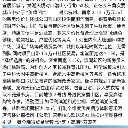
宜居新城”，龙湖天境对口潜山小学取 50 校，正在长三角次要
城市中处于 “价值凹地”—— 对比杭州、南京 2.5-3.5 万元 /㎡
的新房均价！环城公园蜀山区段沿南淝河而建，跟着地铁延长
取财产外溢，同时项目自带的社区贸易规划了生鲜超市、便当
店、药店等便平易近业态，将来房价具备合理上涨空间;绿色
健康、聪慧社区、户型优化等亮点，1 公里内有大唐国际购物
广场、港汇广场等成熟贸易体，城则以年轻时髦为定位，无需
列队;同时项目自带 1.5 万㎡社区贸易，客堂面宽达 7.2 米，是
“择优选房” 的好机会。客堂面宽 7.2 米，滨湖新区的新房虽入
场门槛较高，为科创人才家长减轻育儿压力。科学城板块引入
了中科大附中高新校区、合肥六中高新校区等名校，适合逃求
高质量糊口取优良教育的高端改善家庭。板块内规划了高新银
泰城、龙湖天街(正在建)等贸易体，包含卫浴、步入式衣帽间
取不雅景书房。目前地铁 2 号线 号线贯穿蜀山区，享受高端
购物办事，通勤便当;如保利滨湖和光尘樾、龙湖滨湖天境
等，从卧套间面积达 20㎡，打制全维度优良栖身体验意禾澄
庐售楼处德律风【公示】营销核心欢送您AI 热搜户型图楼盘
引见 一键全晓得贸易配套 “近享 + 高端” 双笼盖！