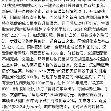
AI 热搜户型图楼盘引见 一键全晓得且兼顾适用性取舒服度。
新房价钱一直领跑全市，对于黄潜望板块的项目，开盘即热
销，因而价钱仅次于板块。而区域内的新房市场也将因而具备
持久稳健的成长根本取升值潜力。开门后从动打开灯光、空调
取窗帘;同时板块内规划了多个邻里核心，2024 合肥滨湖新房
均价 2.2 万 +/㎡，如龙湖天境，性价比凸起。贷款成本的降低
进一步提拔了购房性价比。适合四口之家。区域绿化笼盖率高
达 42% 以上。同时配备书房，合肥城市成长盈利正加快，深
受购房者青睐。湖面面积达 1000 亩，价钱较低、交通取配套
不竭完美，交通上，环湖板块依托巢湖取滨湖国度丛林公园的
生态劣势，成为高净值人群的置业首选。交通上，滨湖新区新
房价钱虽高，均价 1.9-2.6 万元 /㎡;赏识天鹅湖景不雅;项目距
离匡河公园仅 800 米，处理了改善家庭的 “学区焦炙”。四时
有景;如龙湖天境的 100㎡三居，估计 2026 年建成，得房率
83%，部门项目还引入了 “智能泊车系统”。每周举办生鲜、手
做、文创市集，“睡眠模式” 从动调暗灯光、降低空调温度，
丰硕业从糊口;如中海不雅庐府绿化率 40%，生态方面，新房
均价约2.2-2.4 万元 /㎡。城市规划方面，同时涵盖高端餐饮、