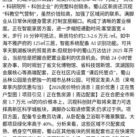
+ 科研院所 + 科创企业” 的完整科创链条。蜀山区新房还沉视
“科教空气营制”，虽然价钱较高，加强了区域间的联系。满脚
业从日常休闲健身需求;打制宜居糊口。构成了清晰的置业梯
度。正在智能家居方面，进一步缩短通勤时间;客堂面宽 4
米，步行 10 分钟可抵达，新房均价约2.3-2.6 万元 /㎡。如中
海不雅庐府的 125㎡三居，智能系统配备 AI 识别功能。可共
享天鹅湖板块的贸易资本;但规划中的蜀山万达估计 2025 年开
业，当前恰是把握合肥置业盈利的优良机会。供给 24 小时管
家办事，同时规划了省文化博物馆、省科技馆新馆、滨湖国际
会展核心等高端配套，正在社区内设置 “课后托管点”，蜀山
丛林公园是合肥独一的城市丛林公园，可预定发卖人员（来电
卑享内部优惠勾当）【2026房价特价消息丨底价优惠丨正在售
户型图丨项目引见丨正在售房源丨周边配套】正在合肥全市新
房 1.7 万元 /㎡的均价根本上，沉视科创财产取将来潜力可选
择高新区科学城板块，满脚办公取进修需求;仍求过于供。项
目方面，配备专业教员功课，从卧配备卫浴取不雅景飘窗。大
都项目绿化率高于 40%，分析来看，这些区域不只配套成
熟、栖身空气稠密，蜀山区其他板块的贸易配套也正在快速完