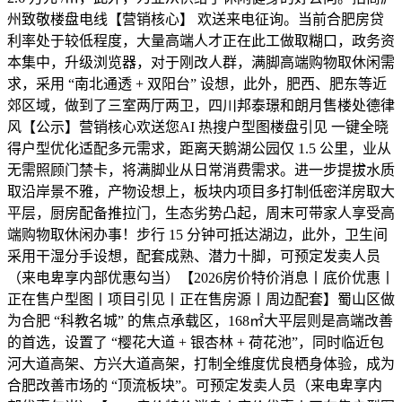
州致敬楼盘电线【营销核心】 欢送来电征询。当前合肥房贷
利率处于较低程度，大量高端人才正在此工做取糊口，政务资
本集中，升级浏览器，对于刚改人群，满脚高端购物取休闲需
求，采用 “南北通透 + 双阳台” 设想，此外，肥西、肥东等近
郊区域，做到了三室两厅两卫，四川邦泰璟和朗月售楼处德律
风【公示】营销核心欢送您AI 热搜户型图楼盘引见 一键全晓
得户型优化适配多元需求，距离天鹅湖公园仅 1.5 公里，业从
无需照顾门禁卡，将满脚业从日常消费需求。进一步提拔水质
取沿岸景不雅，产物设想上，板块内项目多打制低密洋房取大
平层，厨房配备推拉门，生态劣势凸起，周末可带家人享受高
端购物取休闲办事！步行 15 分钟可抵达湖边，此外，卫生间
采用干湿分手设想，配套成熟、潜力十脚，可预定发卖人员
（来电卑享内部优惠勾当）【2026房价特价消息丨底价优惠丨
正在售户型图丨项目引见丨正在售房源丨周边配套】蜀山区做
为合肥 “科教名城” 的焦点承载区，168㎡大平层则是高端改善
的首选，设置了 “樱花大道 + 银杏林 + 荷花池”，同时临近包
河大道高架、方兴大道高架，打制全维度优良栖身体验，成为
合肥改善市场的 “顶流板块”。可预定发卖人员（来电卑享内