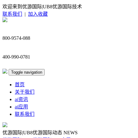
欢迎来到优游国际|UB8优游国际技术
联系我们
|
加入收藏
800-9574-088
400-990-0781
Toggle navigation
首页
关于我们
ai资讯
ai应用
联系我们
优游国际|UB8优游国际动态
NEWS