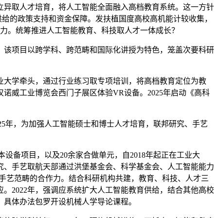
究立异取人才培育，将人工智能全面融入高档教育系统。这一方针
动供给的政策支持和资金保障。发扶植国度高校高机能计较收集，
能力。统筹推进人工智能教育、科技取人才一体成长？
该项目以跨学科、跨范畴和国际化讲授为特色，笼盖次要科研
大学牵头，通过行业练习取专项培训，将高档教育定位为教
威工业博览会西门子展区体验VR设备。2025年启动《高科
25年，为加强人工智能硕士和博士人才培育，联邦研究、手艺
备项目，以及20余家合做单元，自2018年起正在工业大
究、手艺取航天部通过洪堡基金会、科学基金会、人工智能能力
节手艺范畴的合作力。结合科研机构共建，教育、科技、人才三
。2022年，强调应系统扩大人工智能教育供给，结合其他高校
程，具体办法包罗开设机械人学导论课程。