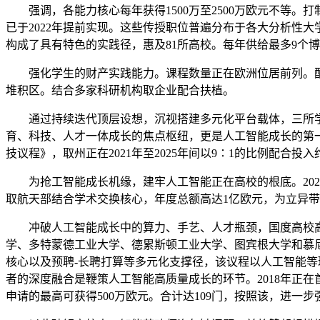
强调，各能力核心每年获得1500万至2500万欧元不等。
已于2022年提前实现。这些传授职位普遍分布于各大分析性
构成了具有特色的实践径，惠及81所高校。每年供给最多9个
强化学生的财产实践能力。课程数量正在欧洲位居前列。配
堆积区。结合多家科研机构取企业配合扶植。
通过持续迭代顶层设想，沉视搭建多元化平台载体，三所学
育、科技、人才一体成长的焦点枢纽，更是人工智能成长的第一
技议程》，取州正在2021年至2025年间以9∶1的比例配合投入约
为抢工智能成长机缘，建牢人工智能正在高校的根底。2023
取航天部结合学术交换核心，年度总额高达1亿欧元，为立异
冲破人工智能成长中的算力、手艺、人才瓶颈，国度高校高机能
学、多特蒙德工业大学、德累斯顿工业大学、图宾根大学和慕
核心以及预聘-长聘打算等多元化支撑径，该议程以人工智能
者的深度融合是鞭策人工智能高质量成长的环节。2018年正
申请的最高可获得500万欧元。合计达109门，按照该，进