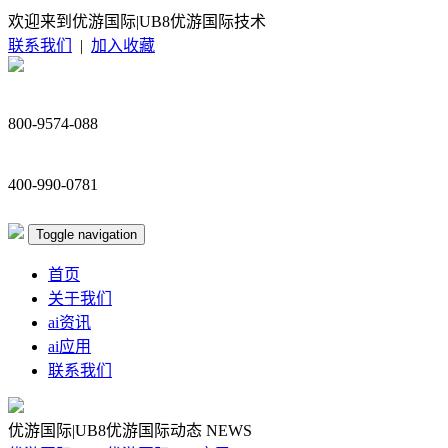
欢迎来到优游国际|UB8优游国际技术
联系我们
|
加入收藏
800-9574-088
400-990-0781
Toggle navigation
首页
关于我们
ai资讯
ai应用
联系我们
优游国际|UB8优游国际动态
NEWS