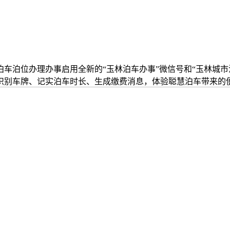
泊位办理办事启用全新的“玉林泊车办事”微信号和“玉林城市泊
识别车牌、记实泊车时长、生成缴费消息，体验聪慧泊车带来的