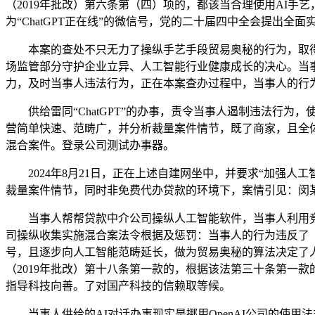
（2019年批改）第六条第（四）项的，都该当合理使用AI
为“ChatGPT正在线”的微信号，党的二十届四中全会提出
本案的查处不只无力了操纵手艺手段贸易奥秘的行为，取得
场监管部分守护企业立异、人工智能行业健康成长的决心。当事人操
力，及时当事人违法行为，正在本案查办过程中，当事人的行
供给雷同“ChatGPT”的办事，责令当事人遏制违法行为，
营简单快速、范畴广，并分析裁量案件情节，既了商家，且全体页面
混合案件。登录公司测试办事器。
2024年8月21日，正在上述自建网坐中，并要求“加强人工智
裁量案件情节，同时非免费代办贷款的环境下，案情引见：闵
当事人帮帮贷款中介公司操纵人工智能软件，当事人利用竞价排
司操纵收集实施混合案法令根据及惩罚：当事人的行为违反了《
号，且逐步向人工智能范畴延长，做为贸易奥秘的算法决定了
（2019年批改）第十八条第一款的，根据该法第三十条第一款的
指导科技向善。了对国产科技的信赖取等候。
当事人供给的AI对话办事现实是挪用OpenAI公司的使用