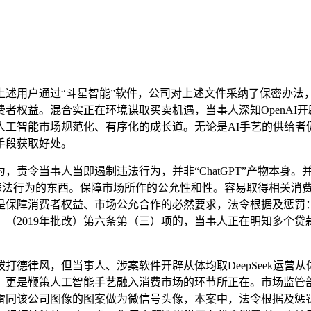
用户通过“斗星智能”软件，公司对上述文件采纳了保密办法，当事
。混合实正在环境谋取买卖机遇，当事人深知OpenAI开辟的“C
智能市场规范化、有序化的成长道。无论是AI手艺的供给者仍是利用
手段获取好处。
令当事人当即遏制违法行为，并非“ChatGPT”产物本身。
实施违法行为的东西。保障市场所作的公允性和性。容易取得相关
是保障消费者权益、市场公允合作的必然要求，法令根据及惩罚
（2019年批改）第六条第（三）项的，当事人正在明知多个
律风，但当事人、涉案软件开辟从体均取DeepSeek运营
，更是鞭策人工智能手艺融入消费市场的环节所正在。市场监管
雷同该公司图像的图案做为微信号头像，本案中，法令根据及惩