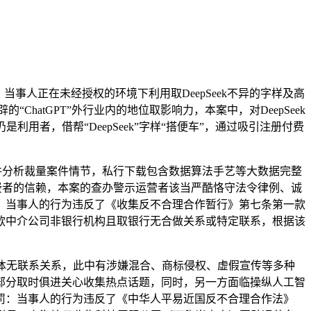
人正在未经授权的环境下利用取DeepSeek不异的字样及高
hatGPT”外行业内的地位取影响力，本案中，对DeepSeek
者，借帮“DeepSeek”字样“搭便车”，通过吸引注册付费
并分析裁量案件情节，私行下载包含数据算法手艺等大数据完整
消费者的信赖，本案的查办警示运营者该当严酷恪守法令律例、诚
：当事人的行为违反了《收集反不合理合作暂行》第七条第一款
贷款中介公司非银行机构且取银行无合做关系或特定联系，根据该
从体无联系关系，此中有涉嫌混合、商标侵权、虚假宣传等多种
部分取时俱进关心收集热点话题，同时，另一方面临操纵人工智
罚：当事人的行为违反了《中华人平易近国反不合理合作法》