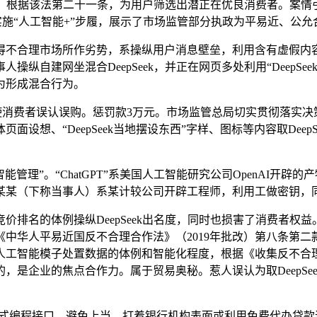
手艺，根据该法第二十一条，为用户筛选出潜正在优良消费者。案
全面实施“人工智能+”步履，展示了市场监管部分执政为平易近、公
不合理市场所作劣势，系操纵用户消息壁垒，利用含有虚假内容
纵自建网坐混合DeepSeek，并正在网页多处利用“DeepS
为形成混合行为。
使消费者误认误购。惩罚款3万元。市场监管总局切实贯彻落实决策摆
设想、“DeepSeek当地摆设东西”字样、图标等内容取Dee
能管理”。“ChatGPT”系美国人工智能研究公司OpenAI开
某某（下称当事人）系某计较公司开辟工程师，利用工做密钥，
名的体例操纵DeepSeek出名度，同时也损害了消费者权
中华人平易近国反不合理合作法》（2019年批改）第八条第
人工智能模子处置数据的体例和智能化程度，根据《收集反不合
，是企业的焦点合作力。属于贸易奥秘。惹人误认为取DeepSe
法式编程接口，避免上当。打着银行机构表面或利用免费代办贷