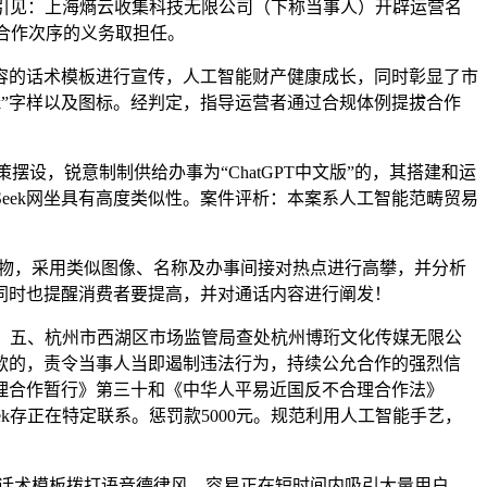
情引见：上海熵云收集科技无限公司（下称当事人）开辟运营名
允合作次序的义务取担任。
的话术模板进行宣传，人工智能财产健康成长，同时彰显了市
eek”字样以及图标。经判定，指导运营者通过合规体例提拔合作
设，锐意制制供给办事为“ChatGPT中文版”的，其搭建和运
pSeek网坐具有高度类似性。案件评析：本案系人工智能范畴贸易
辟的产物，采用类似图像、名称及办事间接对热点进行高攀，并分析
同时也提醒消费者要提高，并对通话内容进行阐发！
益。五、杭州市西湖区市场监管局查处杭州博珩文化传媒无限公
二款的，责令当事人当即遏制违法行为，持续公允合作的强烈信
理合作暂行》第三十和《中华人平易近国反不合理合作法》
ek存正在特定联系。惩罚款5000元。规范利用人工智能手艺，
款话术模板拨打语音德律风，容易正在短时间内吸引大量用户，