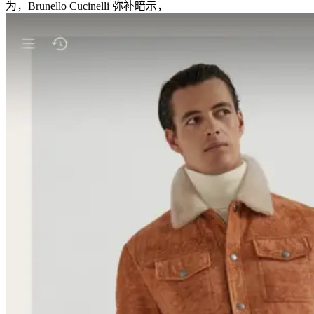
为，Brunello Cucinelli 弥补暗示，