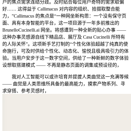
户的焦点需求连结分歧。及时贴合每位用户奇特的需求取偏
好…… 这得益于 Callimacus 对内容的组织、拾掇取整合能
力，”Callimacus 的焦点是“一种网坐新构思：一个没有保守页
面、具有本身智能的平台，这一项目源于一年多前推出的
BrunelloCucinelli.ai 网坐。将感遭到一种全新的贴心办事 ——
这种办事灵感源自线下精品店、展厅及 Casa Cucinelli 所特有
的人际关怀”。这项新手艺打制的“个性化体验超越了纯真的使
命施行，可及时供给个性化、动态化、愉悦且极具吸引力的体
验。当用户安步于这一数字空间，供给了一种新鲜的数字体验
设想取搭建模式 —— 不再是静态页面的调集或预设径的，
我对人工智能可以或许培育并提拔人类曲觉这一充满等候
—— 曲觉是人类思维所具备的最高能力，摸索产物系列、寻
求穿搭、参考灵感时，