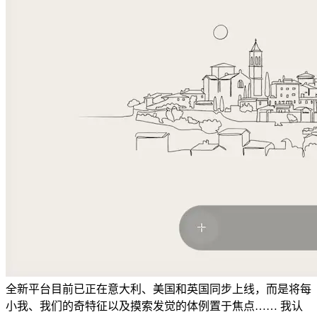
全新平台目前已正在意大利、美国和英国同步上线，而是将每
小我、我们的奇特征以及摸索发觉的体例置于焦点…… 我认